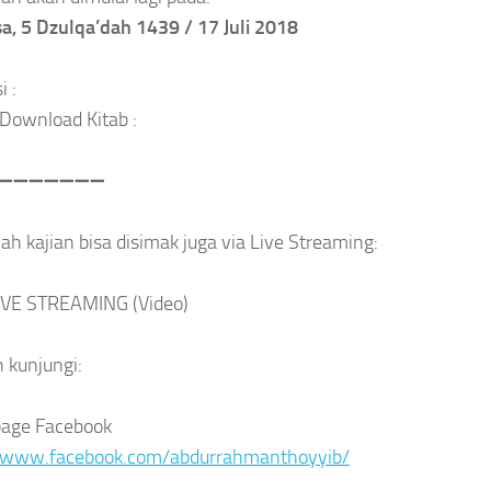
a, 5 Dzulqa’dah 1439 / 17 Juli 2018
i :
 Download Kitab :
➖
➖
➖
➖
➖
➖
➖
lah kajian bisa disimak juga via Live Streaming:
IVE STREAMING (Video)
n kunjungi:
age Facebook
//www.facebook.com/abdurrahmanthoyyib/