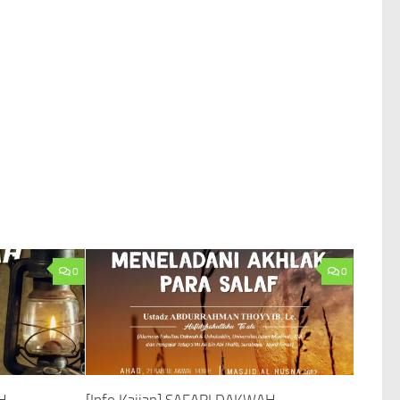
0
0
H
[Info Kajian] SAFARI DAKWAH