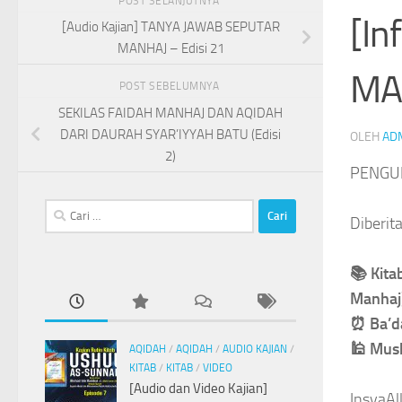
POST SELANJUTNYA
[In
[Audio Kajian] TANYA JAWAB SEPUTAR
MANHAJ – Edisi 21
MA
POST SEBELUMNYA
SEKILAS FAIDAH MANHAJ DAN AQIDAH
DARI DAURAH SYAR’IYYAH BATU (Edisi
OLEH
AD
2)
PENG
Cari
Diberit
untuk:
📚
Kita
Manhaj
⏰
Ba’d
🕌
Mush
AQIDAH
/
AQIDAH
/
AUDIO KAJIAN
/
KITAB
/
KITAB
/
VIDEO
[Audio dan Video Kajian]
InsyaAl