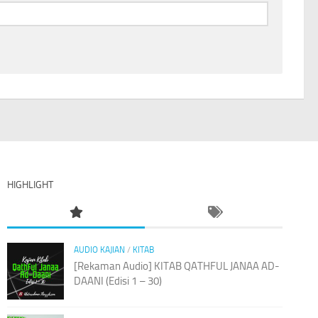
HIGHLIGHT
AUDIO KAJIAN
/
KITAB
[Rekaman Audio] KITAB QATHFUL JANAA AD-
DAANI (Edisi 1 – 30)