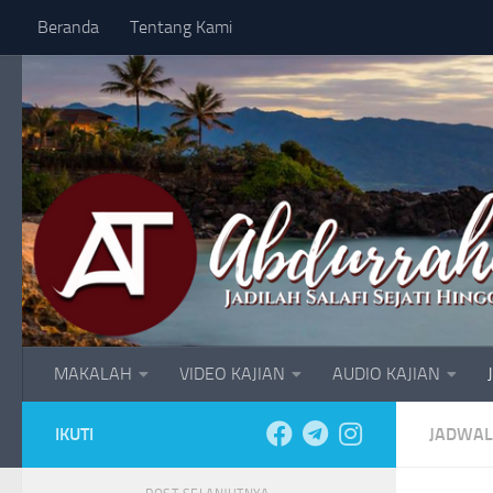
Beranda
Tentang Kami
Skip to content
MAKALAH
VIDEO KAJIAN
AUDIO KAJIAN
IKUTI
JADWAL