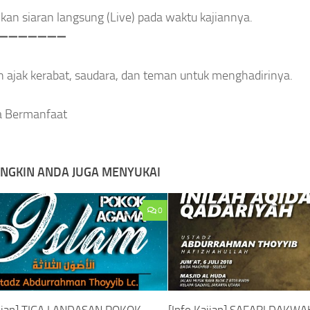
ikan siaran langsung (Live) pada waktu kajiannya.
➖
➖
➖
➖
➖
➖
➖
n ajak kerabat, saudara, dan teman untuk menghadirinya.
 Bermanfaat
NGKIN ANDA JUGA MENYUKAI
0
ajian] TIGA LANDASAN POKOK
[Info Kajian] SAFARI DAKWA