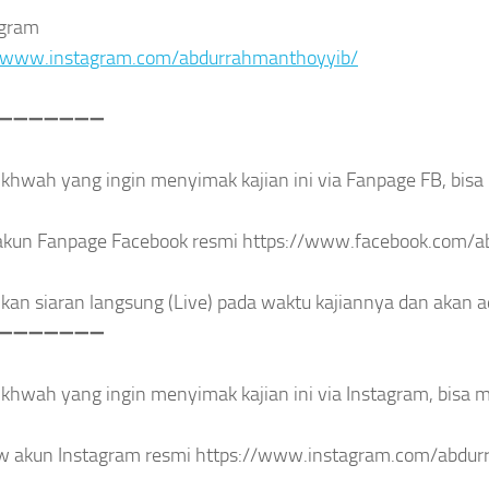
agram
//www.instagram.com/abdurrahmanthoyyib/
➖
➖
➖
➖
➖
➖
➖
ikhwah yang ingin menyimak kajian ini via Fanpage FB, bisa 
 akun Fanpage Facebook resmi https://www.facebook.com/
ikan siaran langsung (Live) pada waktu kajiannya dan akan ad
➖
➖
➖
➖
➖
➖
➖
ikhwah yang ingin menyimak kajian ini via Instagram, bisa me
ow akun Instagram resmi https://www.instagram.com/abdu