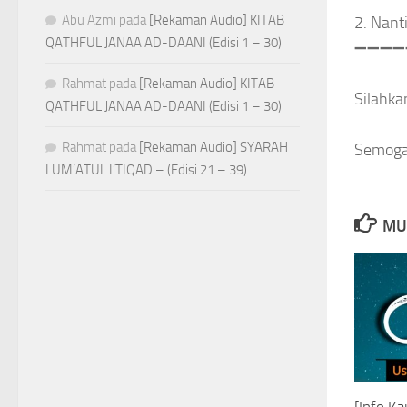
Abu Azmi
pada
[Rekaman Audio] KITAB
2. Nant
QATHFUL JANAA AD-DAANI (Edisi 1 – 30)
➖
➖
➖
➖
Rahmat
pada
[Rekaman Audio] KITAB
Silahka
QATHFUL JANAA AD-DAANI (Edisi 1 – 30)
Rahmat
pada
[Rekaman Audio] SYARAH
Semoga
LUM’ATUL I’TIQAD – (Edisi 21 – 39)
MU
[Info K