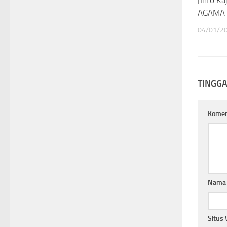
AGAMA I
04/01/2
TINGG
Kome
Nam
Situs