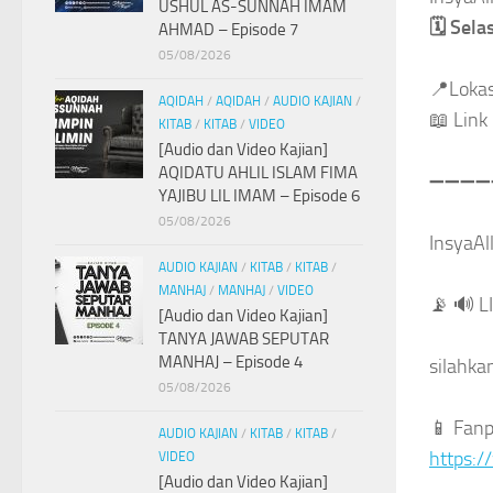
USHUL AS-SUNNAH IMAM
🗓
Selas
AHMAD – Episode 7
05/08/2026
📍
Lokas
AQIDAH
/
AQIDAH
/
AUDIO KAJIAN
/
📖
Link
KITAB
/
KITAB
/
VIDEO
[Audio dan Video Kajian]
AQIDATU AHLIL ISLAM FIMA
➖
➖
➖
➖
YAJIBU LIL IMAM – Episode 6
05/08/2026
InsyaAl
AUDIO KAJIAN
/
KITAB
/
KITAB
/
MANHAJ
/
MANHAJ
/
VIDEO
📡
🔊
L
[Audio dan Video Kajian]
TANYA JAWAB SEPUTAR
MANHAJ – Episode 4
silahka
05/08/2026
📱
Fanp
AUDIO KAJIAN
/
KITAB
/
KITAB
/
https:
VIDEO
[Audio dan Video Kajian]