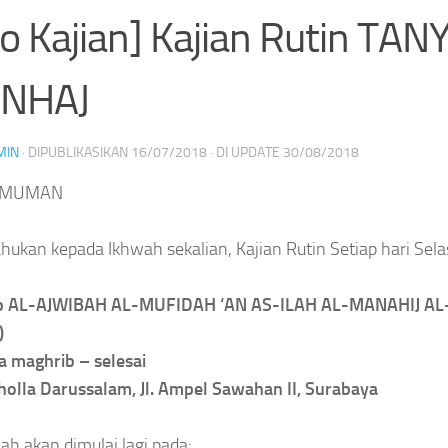
fo Kajian] Kajian Rutin 
NHAJ
MIN
· DIPUBLIKASIKAN
16/07/2018
· DI UPDATE
30/08/2018
UMUMAN
ahukan kepada Ikhwah sekalian, Kajian Rutin Setiap hari S
b AL-AJWIBAH AL-MUFIDAH ‘AN AS-ILAH AL-MANAHIJ AL-
)
a maghrib – selesai
olla Darussalam, Jl. Ampel Sawahan II, Surabaya
lah akan dimulai lagi pada: