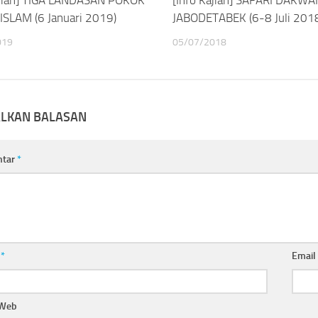
SLAM (6 Januari 2019)
JABODETABEK (6-8 Juli 201
019
05/07/2018
ALKAN BALASAN
ntar
*
a
*
Emai
 Web