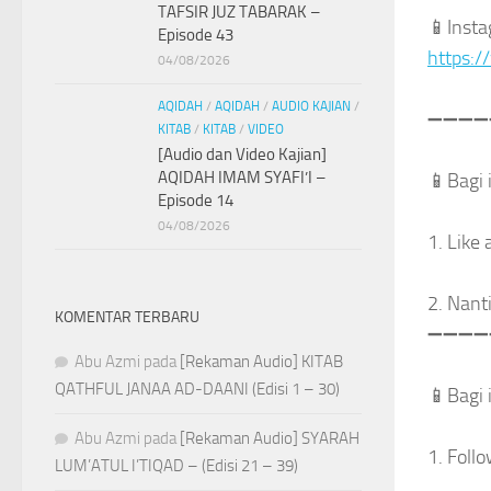
TAFSIR JUZ TABARAK –
📱
Inst
Episode 43
https:
04/08/2026
AQIDAH
/
AQIDAH
/
AUDIO KAJIAN
/
➖
➖
➖
➖
KITAB
/
KITAB
/
VIDEO
[Audio dan Video Kajian]
AQIDAH IMAM SYAFI’I –
📱
Bagi 
Episode 14
04/08/2026
1. Like
2. Nant
KOMENTAR TERBARU
➖
➖
➖
➖
Abu Azmi
pada
[Rekaman Audio] KITAB
QATHFUL JANAA AD-DAANI (Edisi 1 – 30)
📱
Bagi 
Abu Azmi
pada
[Rekaman Audio] SYARAH
1. Foll
LUM’ATUL I’TIQAD – (Edisi 21 – 39)