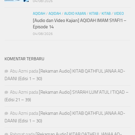
04/08/2026
AQIDAH
/
AQIDAH
/
AUDIO KAJIAN
/
KITAB
/
KITAB
/
VIDEO
[Audio dan Video Kajian] AQIDAH IMAM SYAFI’I –
Episode 14
04/08/2026
KOMENTAR TERBARU
Abu Azmi
pada
[Rekaman Audio] KITAB QATHFUL JANAA AD-
DAANI (Edisi 1 – 30)
Abu Azmi
pada
[Rekaman Audio] SYARAH LUM’ATUL I’TIQAD –
(Edisi 21 – 39)
Abu Azmi
pada
[Rekaman Audio] KITAB QATHFUL JANAA AD-
DAANI (Edisi 1 – 30)
Rahmat
pada
[Rekaman Audio] KITAB QATHFUL JANAA AD-