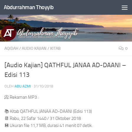
Abdurrahman Thoyyib
Skip to content
AQIDAH
/
AUDIO KAJIAN
/
KITAB
0
[Audio Kajian] QATHFUL JANAA AD-DAANI –
Edisi 113
OLEH
ABU AZMI
·
31/10/2018
📀
Rekaman MP3 :
📚
Kitab QATHFUL JANAA AD-DAANI (Edisi 113)
📆
Rabu, 22 Safar 1440 / 31 Oktober 2018
💾
Ukuran file 11,7 MB, durasi 41 menit 07 detik.