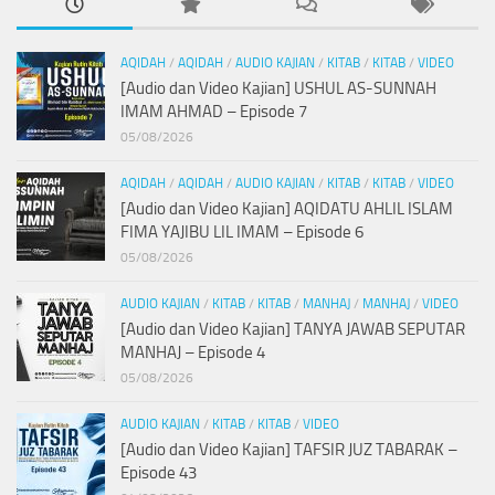
AQIDAH
/
AQIDAH
/
AUDIO KAJIAN
/
KITAB
/
KITAB
/
VIDEO
[Audio dan Video Kajian] USHUL AS-SUNNAH
IMAM AHMAD – Episode 7
05/08/2026
AQIDAH
/
AQIDAH
/
AUDIO KAJIAN
/
KITAB
/
KITAB
/
VIDEO
[Audio dan Video Kajian] AQIDATU AHLIL ISLAM
FIMA YAJIBU LIL IMAM – Episode 6
05/08/2026
AUDIO KAJIAN
/
KITAB
/
KITAB
/
MANHAJ
/
MANHAJ
/
VIDEO
[Audio dan Video Kajian] TANYA JAWAB SEPUTAR
MANHAJ – Episode 4
05/08/2026
AUDIO KAJIAN
/
KITAB
/
KITAB
/
VIDEO
[Audio dan Video Kajian] TAFSIR JUZ TABARAK –
Episode 43