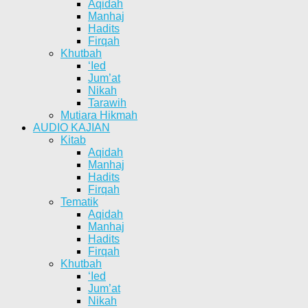
Aqidah
Manhaj
Hadits
Firqah
Khutbah
‘Ied
Jum’at
Nikah
Tarawih
Mutiara Hikmah
AUDIO KAJIAN
Kitab
Aqidah
Manhaj
Hadits
Firqah
Tematik
Aqidah
Manhaj
Hadits
Firqah
Khutbah
‘Ied
Jum’at
Nikah