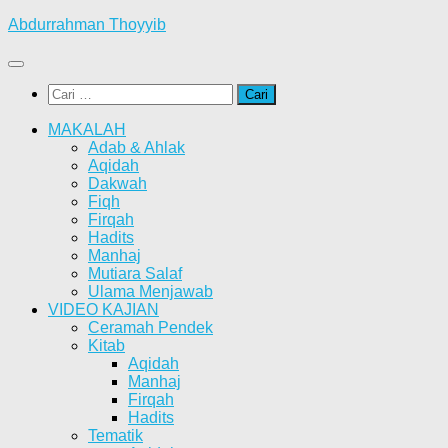
Skip
Abdurrahman Thoyyib
to
content
Cari
untuk:
MAKALAH
Adab & Ahlak
Aqidah
Dakwah
Fiqh
Firqah
Hadits
Manhaj
Mutiara Salaf
Ulama Menjawab
VIDEO KAJIAN
Ceramah Pendek
Kitab
Aqidah
Manhaj
Firqah
Hadits
Tematik