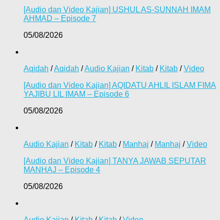
[Audio dan Video Kajian] USHUL AS-SUNNAH IMAM
AHMAD – Episode 7
05/08/2026
Aqidah
/
Aqidah
/
Audio Kajian
/
Kitab
/
Kitab
/
Video
[Audio dan Video Kajian] AQIDATU AHLIL ISLAM FIMA
YAJIBU LIL IMAM – Episode 6
05/08/2026
Audio Kajian
/
Kitab
/
Kitab
/
Manhaj
/
Manhaj
/
Video
[Audio dan Video Kajian] TANYA JAWAB SEPUTAR
MANHAJ – Episode 4
05/08/2026
Audio Kajian
/
Kitab
/
Kitab
/
Video