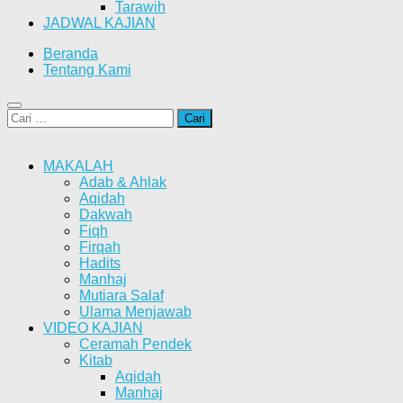
Tarawih
JADWAL KAJIAN
Beranda
Tentang Kami
Cari
untuk:
MAKALAH
Adab & Ahlak
Aqidah
Dakwah
Fiqh
Firqah
Hadits
Manhaj
Mutiara Salaf
Ulama Menjawab
VIDEO KAJIAN
Ceramah Pendek
Kitab
Aqidah
Manhaj