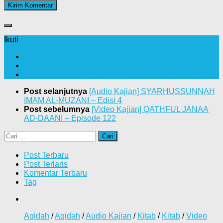
Ikuti
Post selanjutnya
[Audio Kajian] SYARHUSSUNNAH
IMAM AL-MUZANI – Edisi 4
Post sebelumnya
[Video Kajian] QATHFUL JANAA
AD-DAANI – Episode 122
Cari
untuk:
Post Terbaru
Post Terlaris
Komentar Terbaru
Tag
Aqidah
/
Aqidah
/
Audio Kajian
/
Kitab
/
Kitab
/
Video