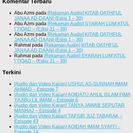
Komentar Terbaru
Abu Azmi
pada
[Rekaman Audio] KITAB QATHFUL
JANAA AD-DAANI (Edisi 1 – 30)
Abu Azmi
pada
[Rekaman Audio] SYARAH LUM’ATUL
I’TIQAD – (Edisi 21 – 39)
Abu Azmi
pada
[Rekaman Audio] KITAB QATHFUL
JANAA AD-DAANI (Edisi 1 – 30)
Rahmat
pada
[Rekaman Audio] KITAB QATHFUL
JANAA AD-DAANI (Edisi 1 – 30)
Rahmat
pada
[Rekaman Audio] SYARAH LUM’ATUL
I’TIQAD – (Edisi 21 – 39)
Terkini
[Audio dan Video Kajian] USHUL AS-SUNNAH IMAM
AHMAD – Episode 7
[Audio dan Video Kajian] AQIDATU AHLIL ISLAM FIMA
YAJIBU LIL IMAM – Episode 6
[Audio dan Video Kajian] TANYA JAWAB SEPUTAR
MANHAJ – Episode 4
[Audio dan Video Kajian] TAFSIR JUZ TABARAK –
Episode 43
[Audio dan Video Kajian] AQIDAH IMAM SYAFI’I –
Episode 14