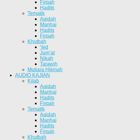
Firqah
Hadits
Tematik
Aqidah
Manhaj
Hadits
Firqah
Khutbah
‘Ied
Jum’at
Nikah
Tarawih
Mutiara Hikmah
AUDIO KAJIAN
Kitab
Aqidah
Manhaj
Hadits
Firqah
Tematik
Aqidah
Manhaj
Hadits
Firqah
Khutbah