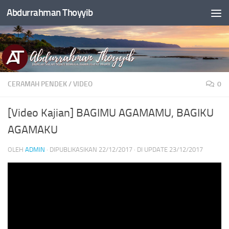
Abdurrahman Thoyyib
Skip to content
CERAMAH PENDEK
/
VIDEO
0
[Video Kajian] BAGIMU AGAMAMU, BAGIKU
AGAMAKU
OLEH
ADMIN
· DIPUBLIKASIKAN
22/12/2017
· DI UPDATE
23/12/2017