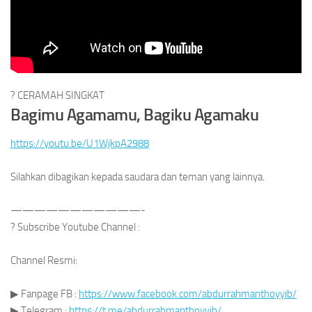
?
CERAMAH SINGKAT
Bagimu Agamamu, Bagiku Agamaku
https://youtu.be/U1WjkpA2988
Silahkan dibagikan kepada saudara dan teman yang lainnya.
———————————-
?
Subscribe Youtube Channel :
Channel Resmi:
▶
Fanpage FB :
https://www.facebook.com/abdurrahmanthoyyib/
▶
Telegram :
https://t.me/abdurrahmanthoyyib/