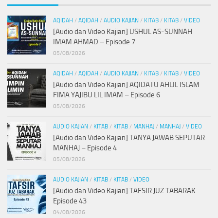
AQIDAH
/
AQIDAH
/
AUDIO KAJIAN
/
KITAB
/
KITAB
/
VIDEO
[Audio dan Video Kajian] USHUL AS-SUNNAH
IMAM AHMAD – Episode 7
05/08/2026
AQIDAH
/
AQIDAH
/
AUDIO KAJIAN
/
KITAB
/
KITAB
/
VIDEO
[Audio dan Video Kajian] AQIDATU AHLIL ISLAM
FIMA YAJIBU LIL IMAM – Episode 6
05/08/2026
AUDIO KAJIAN
/
KITAB
/
KITAB
/
MANHAJ
/
MANHAJ
/
VIDEO
[Audio dan Video Kajian] TANYA JAWAB SEPUTAR
MANHAJ – Episode 4
05/08/2026
AUDIO KAJIAN
/
KITAB
/
KITAB
/
VIDEO
[Audio dan Video Kajian] TAFSIR JUZ TABARAK –
Episode 43
04/08/2026