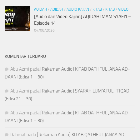
AQIDAH
/
AQIDAH
/
AUDIO KAJIAN
/
KITAB
/
KITAB
/
VIDEO
[Audio dan Video Kajian] AQIDAH IMAM SYAFI’I –
Episode 14
04/08/2026
KOMENTAR TERBARU
Abu Azmi
pada
[Rekaman Audio] KITAB QATHFUL JANAA AD-
DAANI (Edisi 1 – 30)
Abu Azmi
pada
[Rekaman Audio] SYARAH LUM’ATUL I’TIQAD –
(Edisi 21 – 39)
Abu Azmi
pada
[Rekaman Audio] KITAB QATHFUL JANAA AD-
DAANI (Edisi 1 – 30)
Rahmat
pada
[Rekaman Audio] KITAB QATHFUL JANAA AD-