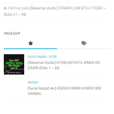
Rahmat
pada
[Rekaman Audio] SYARAH LUM’ATUL I’TIQAD –
(Edisi 21 – 39)
HIGHLIGHT
AUDIO KAJIAN
/
KITAB
[Rekaman Audio] KITAB QATHFUL JANAA AD-
DAANI (Edisi 1 – 30)
AQIDAH
[Serial Aqidah #4] AQIDAH IMAM AHMAD BIN
HANBAL