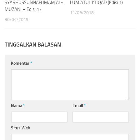
SYARHUSSUNNAH IMAM AL-
LUM’ATUL I’TIQAD (Edisi 1)
MUZANI – Edisi 17
11/09/2018
30/04/2019
TINGGALKAN BALASAN
Komentar
*
Nama
*
Email
*
Situs Web