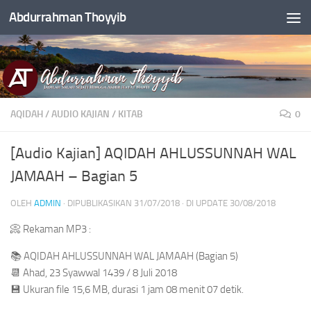
Abdurrahman Thoyyib
Skip to content
AQIDAH
/
AUDIO KAJIAN
/
KITAB
0
[Audio Kajian] AQIDAH AHLUSSUNNAH WAL
JAMAAH – Bagian 5
OLEH
ADMIN
· DIPUBLIKASIKAN
31/07/2018
· DI UPDATE
30/08/2018
📀 Rekaman MP3 :
📚 AQIDAH AHLUSSUNNAH WAL JAMAAH (Bagian 5)
📆 Ahad, 23 Syawwal 1439 / 8 Juli 2018
💾 Ukuran file 15,6 MB, durasi 1 jam 08 menit 07 detik.