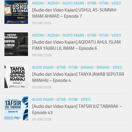
AQIDAH
/
AQIDAH
/
AUDIO KAJIAN
/
KITAB
/
KITAB
/
VIDEO
[Audio dan Video Kajian] USHUL AS-SUNNAH
IMAM AHMAD – Episode 7
05/08/2026
AQIDAH
/
AQIDAH
/
AUDIO KAJIAN
/
KITAB
/
KITAB
/
VIDEO
[Audio dan Video Kajian] AQIDATU AHLIL ISLAM
FIMA YAJIBU LIL IMAM – Episode 6
05/08/2026
AUDIO KAJIAN
/
KITAB
/
KITAB
/
MANHAJ
/
MANHAJ
/
VIDEO
[Audio dan Video Kajian] TANYA JAWAB SEPUTAR
MANHAJ – Episode 4
05/08/2026
AUDIO KAJIAN
/
KITAB
/
KITAB
/
VIDEO
[Audio dan Video Kajian] TAFSIR JUZ TABARAK –
Episode 43
04/08/2026