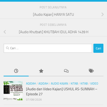
POST SELANJUTNYA
[Audio Kajian] HANYA SATU
POST SEBELUMNYA
[Audio Khutbah] KHUTBAH IDUL ADHA 1439 H
Cari
untuk:
AQIDAH
/
AQIDAH
/
AUDIO KAJIAN
/
KITAB
/
KITAB
/
VIDEO
[Audio dan Video Kajian] USHUL AS-SUNNAH –
Episode 27
07/08/2026