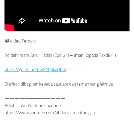
📽
Video Terbaru
Aqidah Imam Ahlul Hadits (Eps. 21) – Iman Kepada Takdir (1)
https://youtu.be/pwGMjGkaQbw
Silahkan dibagikan kepada saudara dan teman yang lainnya.
————————————
🖲
Subscribe Youtube Channel :
https://www.youtube.com/abdurrahmanthoyyib