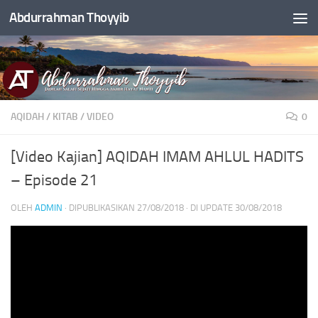
Abdurrahman Thoyyib
Skip to content
AQIDAH
/
KITAB
/
VIDEO
0
[Video Kajian] AQIDAH IMAM AHLUL HADITS
– Episode 21
OLEH
ADMIN
· DIPUBLIKASIKAN
27/08/2018
· DI UPDATE
30/08/2018