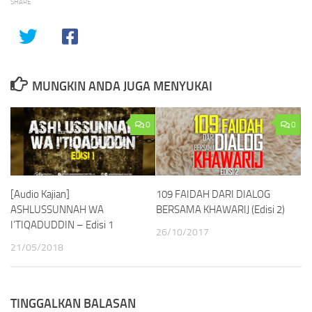
SHARE
MUNGKIN ANDA JUGA MENYUKAI
0
0
[Audio Kajian]
109 FAIDAH DARI DIALOG
ASHLUSSUNNAH WA
BERSAMA KHAWARIJ (Edisi 2)
I’TIQADUDDIN – Edisi 1
26/10/2017
21/05/2018
TINGGALKAN BALASAN