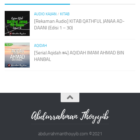
AUDIO KAJIAN
/
KITAB
[Rekaman Audio] KITAB QATHFUL JANAA AD-
DAANI (Edisi 1 – 30)
AQIDAH
[Serial Aqidah #4] AQIDAH IMAM AHMAD BIN
HANBAL
abdurrahmanthoyyib.com ©2021