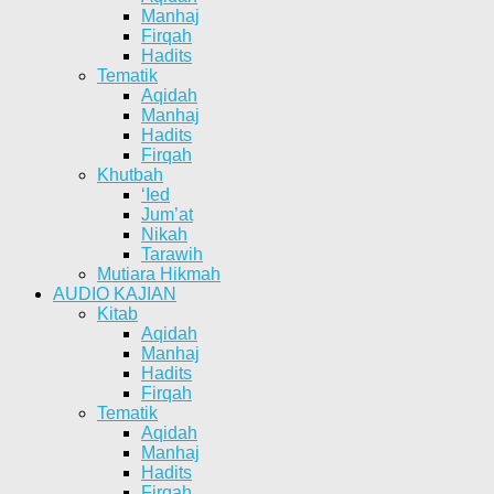
Manhaj
Firqah
Hadits
Tematik
Aqidah
Manhaj
Hadits
Firqah
Khutbah
‘Ied
Jum’at
Nikah
Tarawih
Mutiara Hikmah
AUDIO KAJIAN
Kitab
Aqidah
Manhaj
Hadits
Firqah
Tematik
Aqidah
Manhaj
Hadits
Firqah