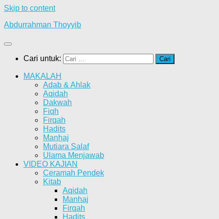
Skip to content
Abdurrahman Thoyyib
Cari untuk:
MAKALAH
Adab & Ahlak
Aqidah
Dakwah
Fiqh
Firqah
Hadits
Manhaj
Mutiara Salaf
Ulama Menjawab
VIDEO KAJIAN
Ceramah Pendek
Kitab
Aqidah
Manhaj
Firqah
Hadits