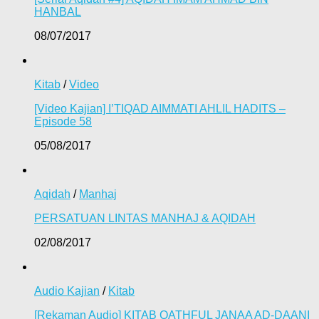
HANBAL
08/07/2017
Kitab
/
Video
[Video Kajian] I’TIQAD AIMMATI AHLIL HADITS –
Episode 58
05/08/2017
Aqidah
/
Manhaj
PERSATUAN LINTAS MANHAJ & AQIDAH
02/08/2017
Audio Kajian
/
Kitab
[Rekaman Audio] KITAB QATHFUL JANAA AD-DAANI