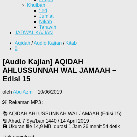
Khutbah
‘Ied
Jum’at
Nikah
Tarawih
JADWAL KAJIAN
Aqidah
/
Audio Kajian
/
Kitab
0
[Audio Kajian] AQIDAH
AHLUSSUNNAH WAL JAMAAH –
Edisi 15
oleh
Abu Azmi
·
10/06/2019
📀 Rekaman MP3 :
📚 AQIDAH AHLUSSUNNAH WAL JAMAAH (Edisi 15)
📆 Ahad, 7 Sya’ban 1440 / 14 April 2019
💾 Ukuran file 14,9 MB, durasi 1 Jam 26 menit 54 detik
Link download: