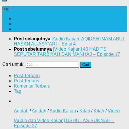
Ikuti
Post selanjutnya
[Audio Kajian] AQIDAH IMAM ABUL
HASAN AL-ASY’ARI – Edisi 4
Post sebelumnya
[Video Kajian] 40 HADITS
SEPUTAR TARBIYAH DAN MANHAJ – Episode 17
Cari untuk:
Post Terbaru
Post Terlaris
Komentar Terbaru
Tag
Aqidah
/
Aqidah
/
Audio Kajian
/
Kitab
/
Kitab
/
Video
[Audio dan Video Kajian] USHUL AS-SUNNAH –
Episode 27