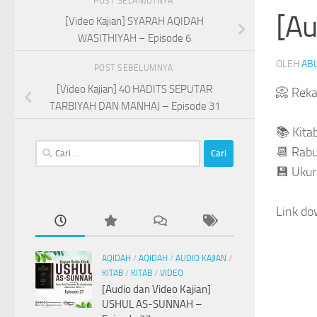
POST SELANJUTNYA
[Au
[Video Kajian] SYARAH AQIDAH
WASITHIYAH – Episode 6
OLEH
AB
POST SEBELUMNYA
[Video Kajian] 40 HADITS SEPUTAR
📀 Rek
TARBIYAH DAN MANHAJ – Episode 31
📚 Kit
Cari
📆 Rabu
untuk:
💾 Ukur
Link do
AQIDAH
/
AQIDAH
/
AUDIO KAJIAN
/
KITAB
/
KITAB
/
VIDEO
[Audio dan Video Kajian]
USHUL AS-SUNNAH –