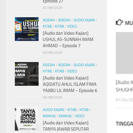
Episode 27
07/08/2026
AQIDAH
/
AQIDAH
/
AUDIO KAJIAN
/
MU
KITAB
/
KITAB
/
VIDEO
[Audio dan Video Kajian]
USHUL AS-SUNNAH IMAM
AHMAD – Episode 7
05/08/2026
AQIDAH
/
AQIDAH
/
AUDIO KAJIAN
/
KITAB
/
KITAB
/
VIDEO
[Audio dan Video Kajian]
[Audio 
AQIDATU AHLIL ISLAM FIMA
SHUGHRA
YAJIBU LIL IMAM – Episode 6
05/08/2026
01/04/2
AUDIO KAJIAN
/
KITAB
/
KITAB
/
MANHAJ
/
MANHAJ
/
VIDEO
[Audio dan Video Kajian]
TINGG
TANYA JAWAB SEPUTAR