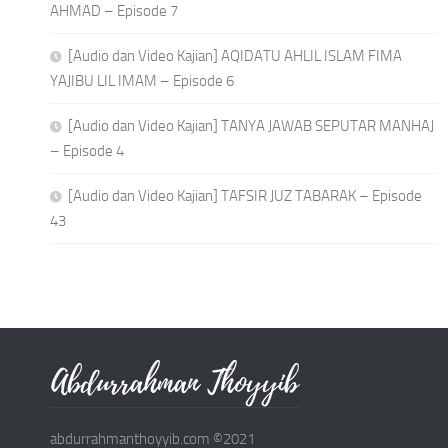
AHMAD – Episode 7
[Audio dan Video Kajian] AQIDATU AHLIL ISLAM FIMA
YAJIBU LIL IMAM – Episode 6
[Audio dan Video Kajian] TANYA JAWAB SEPUTAR MANHAJ
– Episode 4
[Audio dan Video Kajian] TAFSIR JUZ TABARAK – Episode
43
abdurrahmanthoyyib.com ©2021