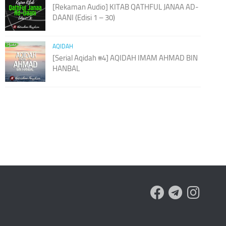
[Rekaman Audio] KITAB QATHFUL JANAA AD-
DAANI (Edisi 1 – 30)
AQIDAH
[Serial Aqidah #4] AQIDAH IMAM AHMAD BIN
HANBAL