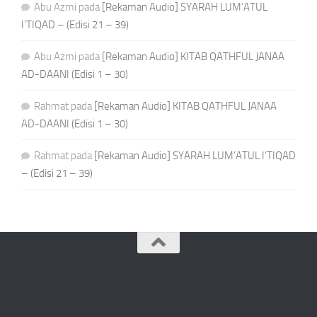
Abu Azmi
pada
[Rekaman Audio] SYARAH LUM’ATUL
I’TIQAD – (Edisi 21 – 39)
Abu Azmi
pada
[Rekaman Audio] KITAB QATHFUL JANAA
AD-DAANI (Edisi 1 – 30)
Rahmat
pada
[Rekaman Audio] KITAB QATHFUL JANAA
AD-DAANI (Edisi 1 – 30)
Rahmat
pada
[Rekaman Audio] SYARAH LUM’ATUL I’TIQAD
– (Edisi 21 – 39)