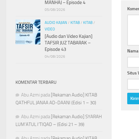
MANHAJ – Episode 4
Kome
05/08/2026
AUDIO KAJIAN
/
KITAB
/
KITAB
/
VIDEO
[Audio dan Video Kajian]
TAFSIR JUZ TABARAK –
Episode 43
Nam
04/08/2026
Situs
KOMENTAR TERBARU
Abu Azmi
pada
[Rekaman Audio] KITAB
QATHFUL JANAA AD-DAANI (Edisi 1 – 30)
Abu Azmi
pada
[Rekaman Audio] SYARAH
LUM’ATUL I’TIQAD – (Edisi 21 – 39)
Abu Azmi
pada
[Rekaman Audio] KITAB