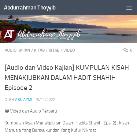
Abdurrahman Thoyyib
Skip to content
AUDIO KAJIAN
/
KITAB
/
KITAB
/
VIDEO
0
[Audio dan Video Kajian] KUMPULAN KISAH
MENAKJUBKAN DALAM HADIT SHAHIH –
Episode 2
OLEH
ABU AZMI
·
19/11/2022
📽 Video dan Audio Terbaru
Kumpulan Kisah Menakjubkan Dalam Hadits Shahih (Eps. 2) : Kisah
Manusia Yang Bersyukur dan Yang Kufur Nikmat