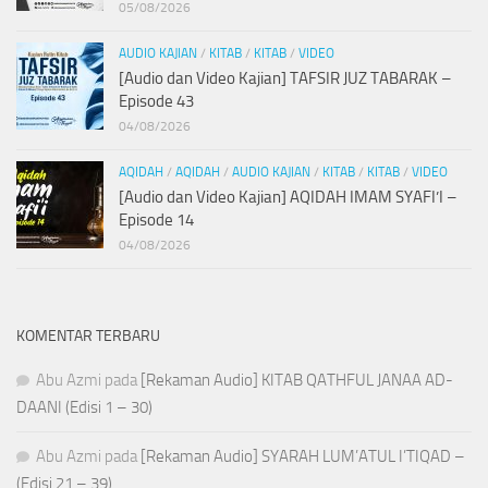
05/08/2026
AUDIO KAJIAN
/
KITAB
/
KITAB
/
VIDEO
[Audio dan Video Kajian] TAFSIR JUZ TABARAK –
Episode 43
04/08/2026
AQIDAH
/
AQIDAH
/
AUDIO KAJIAN
/
KITAB
/
KITAB
/
VIDEO
[Audio dan Video Kajian] AQIDAH IMAM SYAFI’I –
Episode 14
04/08/2026
KOMENTAR TERBARU
Abu Azmi
pada
[Rekaman Audio] KITAB QATHFUL JANAA AD-
DAANI (Edisi 1 – 30)
Abu Azmi
pada
[Rekaman Audio] SYARAH LUM’ATUL I’TIQAD –
(Edisi 21 – 39)