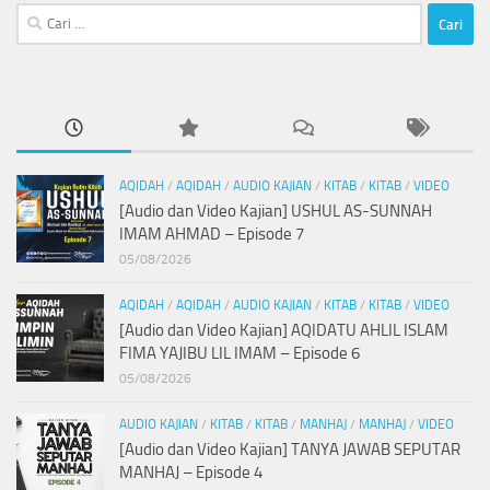
Cari
untuk:
AQIDAH
/
AQIDAH
/
AUDIO KAJIAN
/
KITAB
/
KITAB
/
VIDEO
[Audio dan Video Kajian] USHUL AS-SUNNAH
IMAM AHMAD – Episode 7
05/08/2026
AQIDAH
/
AQIDAH
/
AUDIO KAJIAN
/
KITAB
/
KITAB
/
VIDEO
[Audio dan Video Kajian] AQIDATU AHLIL ISLAM
FIMA YAJIBU LIL IMAM – Episode 6
05/08/2026
AUDIO KAJIAN
/
KITAB
/
KITAB
/
MANHAJ
/
MANHAJ
/
VIDEO
[Audio dan Video Kajian] TANYA JAWAB SEPUTAR
MANHAJ – Episode 4