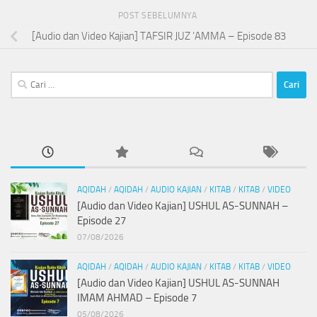
POST SEBELUMNYA
[Audio dan Video Kajian] TAFSIR JUZ ‘AMMA – Episode 83
Cari
untuk:
AQIDAH
/
AQIDAH
/
AUDIO KAJIAN
/
KITAB
/
KITAB
/
VIDEO
[Audio dan Video Kajian] USHUL AS-SUNNAH –
Episode 27
07/08/2026
AQIDAH
/
AQIDAH
/
AUDIO KAJIAN
/
KITAB
/
KITAB
/
VIDEO
[Audio dan Video Kajian] USHUL AS-SUNNAH
IMAM AHMAD – Episode 7
05/08/2026