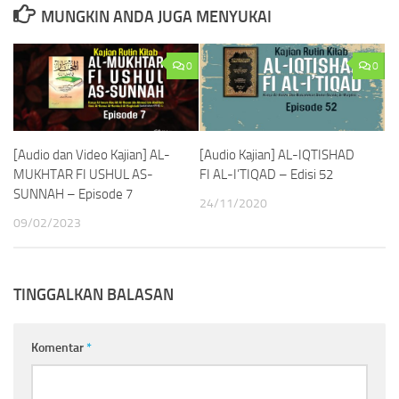
MUNGKIN ANDA JUGA MENYUKAI
0
0
[Audio dan Video Kajian] AL-
[Audio Kajian] AL-IQTISHAD
MUKHTAR FI USHUL AS-
FI AL-I’TIQAD – Edisi 52
SUNNAH – Episode 7
24/11/2020
09/02/2023
TINGGALKAN BALASAN
Komentar
*