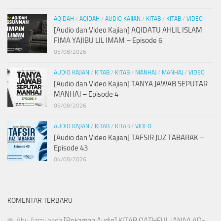
AQIDAH
/
AQIDAH
/
AUDIO KAJIAN
/
KITAB
/
KITAB
/
VIDEO
[Audio dan Video Kajian] AQIDATU AHLIL ISLAM
FIMA YAJIBU LIL IMAM – Episode 6
05/08/2026
AUDIO KAJIAN
/
KITAB
/
KITAB
/
MANHAJ
/
MANHAJ
/
VIDEO
[Audio dan Video Kajian] TANYA JAWAB SEPUTAR
MANHAJ – Episode 4
05/08/2026
AUDIO KAJIAN
/
KITAB
/
KITAB
/
VIDEO
[Audio dan Video Kajian] TAFSIR JUZ TABARAK –
Episode 43
04/08/2026
KOMENTAR TERBARU
Abu Azmi
pada
[Rekaman Audio] KITAB QATHFUL JANAA AD-