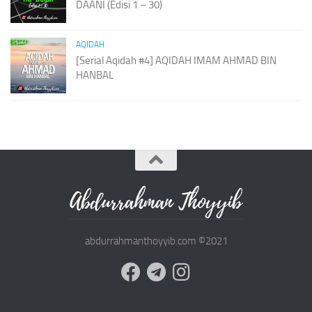
DAANI (Edisi 1 – 30)
AQIDAH
[Serial Aqidah #4] AQIDAH IMAM AHMAD BIN
HANBAL
abdurrahmanthoyyib.com ©2021