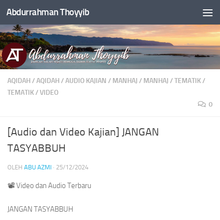
Abdurrahman Thoyyib
Skip to content
AQIDAH
/
AQIDAH
/
AUDIO KAJIAN
/
MANHAJ
/
MANHAJ
/
TEMATIK
/
TEMATIK
/
VIDEO
0
[Audio dan Video Kajian] JANGAN
TASYABBUH
OLEH
ABU AZMI
·
25/12/2024
📽 Video dan Audio Terbaru
JANGAN TASYABBUH