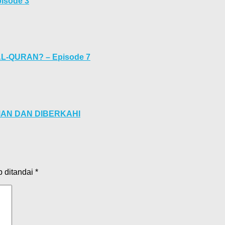
isode 3
AL-QURAN? – Episode 7
AMAN DAN DIBERKAHI
b ditandai
*