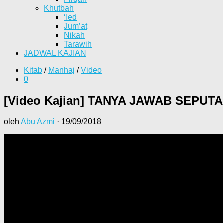
Khutbah
‘Ied
Jum’at
Nikah
Tarawih
JADWAL KAJIAN
Kitab
/
Manhaj
/
Video
0
[Video Kajian] TANYA JAWAB SEPUTA
oleh
Abu Azmi
·
19/09/2018