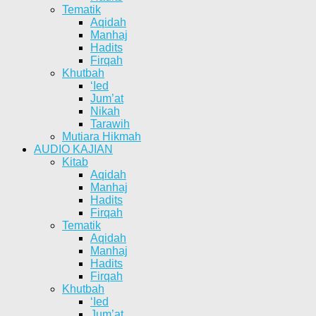
Tematik
Aqidah
Manhaj
Hadits
Firqah
Khutbah
‘Ied
Jum’at
Nikah
Tarawih
Mutiara Hikmah
AUDIO KAJIAN
Kitab
Aqidah
Manhaj
Hadits
Firqah
Tematik
Aqidah
Manhaj
Hadits
Firqah
Khutbah
‘Ied
Jum’at