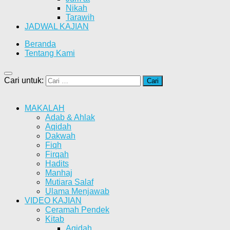
Nikah
Tarawih
JADWAL KAJIAN
Beranda
Tentang Kami
Cari untuk:
MAKALAH
Adab & Ahlak
Aqidah
Dakwah
Fiqh
Firqah
Hadits
Manhaj
Mutiara Salaf
Ulama Menjawab
VIDEO KAJIAN
Ceramah Pendek
Kitab
Aqidah