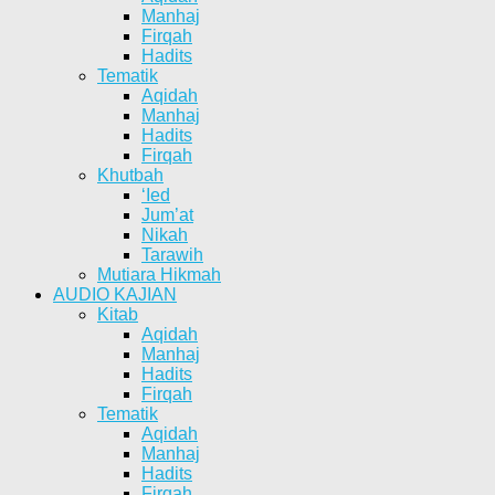
Manhaj
Firqah
Hadits
Tematik
Aqidah
Manhaj
Hadits
Firqah
Khutbah
‘Ied
Jum’at
Nikah
Tarawih
Mutiara Hikmah
AUDIO KAJIAN
Kitab
Aqidah
Manhaj
Hadits
Firqah
Tematik
Aqidah
Manhaj
Hadits
Firqah