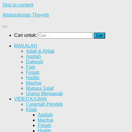
Skip to content
Abdurrahman Thoyyib
Cari untuk:
MAKALAH
Adab & Ahlak
Aqidah
Dakwah
Fiqh
Firqah
Hadits
Manhaj
Mutiara Salaf
Ulama Menjawab
VIDEO KAJIAN
Ceramah Pendek
Kitab
Aqidah
Manhaj
Firqah
Hadits