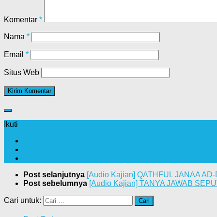
Komentar
*
Nama
*
Email
*
Situs Web
Ikuti
Post selanjutnya
[Audio Kajian] QATHFUL JANAA AD-D
Post sebelumnya
[Audio Kajian] TANYA JAWAB SEPU
Cari untuk: